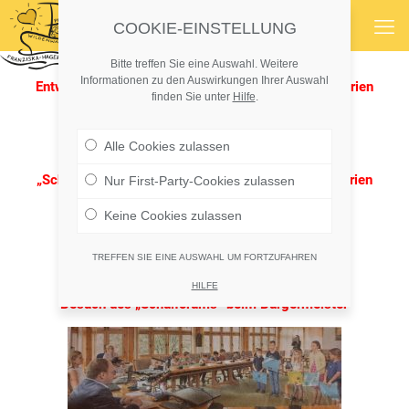
COOKIE-EINSTELLUNG
Bitte treffen Sie eine Auswahl. Weitere
Informationen zu den Auswirkungen Ihrer Auswahl
Entwicklung der „Demokratie“ an der Grundschule Prien
finden Sie unter
Hilfe
.
Roadmap der Grundschule Prien
Alle Cookies zulassen
„Schatzkiste der Demokratie“ an der Grundschule Prien
Nur First-Party-Cookies zulassen
Schatzkiste der Grundschule Prien
Keine Cookies zulassen
TREFFEN SIE EINE AUSWAHL UM FORTZUFAHREN
HILFE
Besuch des „Schulforums“ beim Bürgermeister