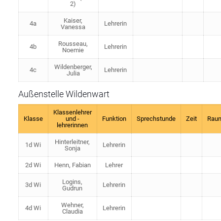
2)
Kaiser,
4a
Lehrerin
Vanessa
Rousseau,
4b
Lehrerin
Noemie
Wildenberger,
4c
Lehrerin
Julia
Außenstelle Wildenwart
Klassenlehrer
Klasse
und -
Funktion
Sprechstunde
Zeit
Rau
lehrerinnen
Hinterleitner,
1d Wi
Lehrerin
Sonja
2d Wi
Henn, Fabian
Lehrer
Logins,
3d Wi
Lehrerin
Gudrun
Wehner,
4d Wi
Lehrerin
Claudia