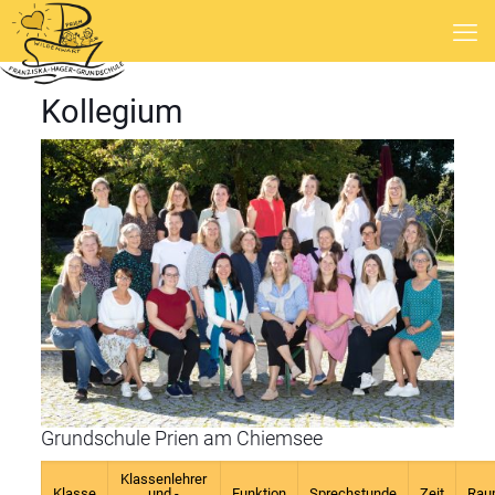
Kollegium
Grundschule Prien am Chiemsee
Klassenlehrer
Klasse
und -
Funktion
Sprechstunde
Zeit
Rau