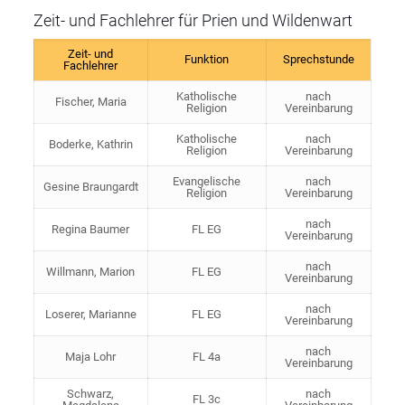
Zeit- und Fachlehrer für Prien und Wildenwart
Zeit- und
Funktion
Sprechstunde
Fachlehrer
Katholische
nach
Fischer, Maria
Religion
Vereinbarung
Katholische
nach
Boderke, Kathrin
Religion
Vereinbarung
Evangelische
nach
Gesine Braungardt
Religion
Vereinbarung
nach
Regina Baumer
FL EG
Vereinbarung
nach
Willmann, Marion
FL EG
Vereinbarung
nach
Loserer, Marianne
FL EG
Vereinbarung
nach
Maja Lohr
FL 4a
Vereinbarung
Schwarz,
nach
FL 3c