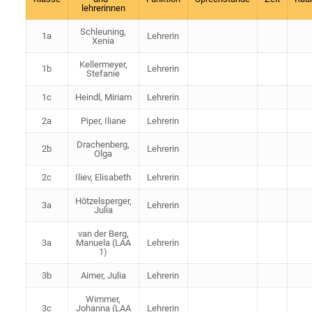
lehrerinnen
Schleuning,
1a
Lehrerin
Xenia
Kellermeyer,
1b
Lehrerin
Stefanie
1c
Heindl, Miriam
Lehrerin
2a
Piper, Iliane
Lehrerin
Drachenberg,
2b
Lehrerin
Olga
2c
Iliev, Elisabeth
Lehrerin
Hötzelsperger,
3a
Lehrerin
Julia
van der Berg,
3a
Manuela (LAA
Lehrerin
1)
3b
Aimer, Julia
Lehrerin
Wimmer,
3c
Johanna (LAA
Lehrerin