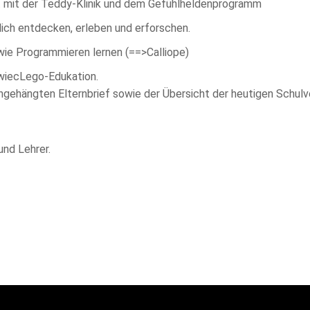
t mit der Teddy-Klinik und dem Gefühlheldenprogramm
lich entdecken, erleben und erforschen.
wie Programmieren lernen (==>Calliope)
owiecLego-Edukation.
gehängten Elternbrief sowie der Übersicht der heutigen Schul
und Lehrer.