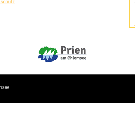
nschutz
msee