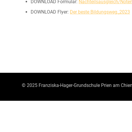
DOWNLOAD Formular:
Nachteilsausgleich/Note
DOWNLOAD Flyer:
Der beste Bildungsweg_2023
© 2025 Franziska-Hager-Grundschule Prien am Chie