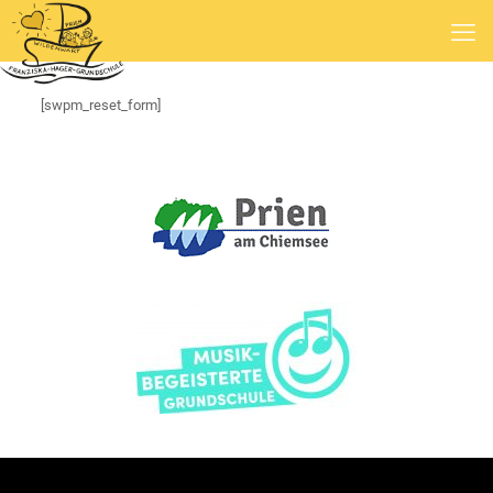
[swpm_reset_form]