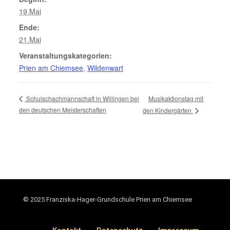
19.Mai
Ende:
21.Mai
Veranstaltungskategorien:
Prien am Chiemsee
,
Wildenwart
Musikaktionstag mit
Schulschachmannschaft in Willingen bei
den deutschen Meisterschaften
den Kindergärten
© 2025 Franziska-Hager-Grundschule Prien am Chiemsee